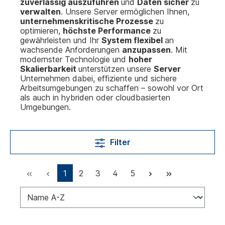
zuverlässig auszuführen
und
Daten sicher
zu
verwalten
. Unsere Server ermöglichen Ihnen,
unternehmenskritische Prozesse
zu
optimieren,
höchste Performance
zu
gewährleisten und Ihr
System flexibel
an
wachsende Anforderungen
anzupassen
. Mit
modernster Technologie und
hoher
Skalierbarkeit
unterstützen unsere
Server
Unternehmen dabei, effiziente und sichere
Arbeitsumgebungen zu schaffen – sowohl vor Ort
als auch in hybriden oder cloudbasierten
Umgebungen.
Filter
1
2
3
4
5