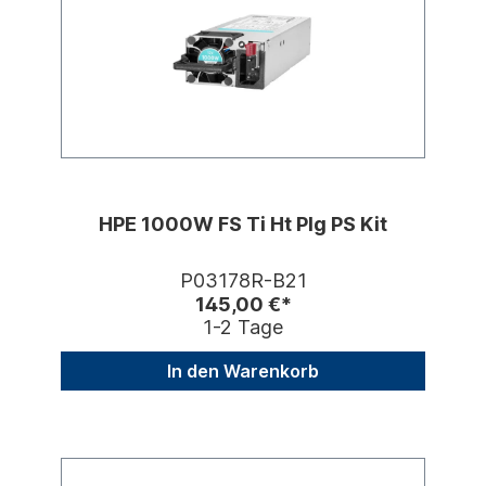
HPE 1000W FS Ti Ht Plg PS Kit
P03178R-B21
145,00 €*
1-2 Tage
In den Warenkorb