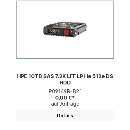
HPE 10TB SAS 7.2K LFF LP He 512e DS
HDD
P09149R-B21
0,00 €*
auf Anfrage
Details