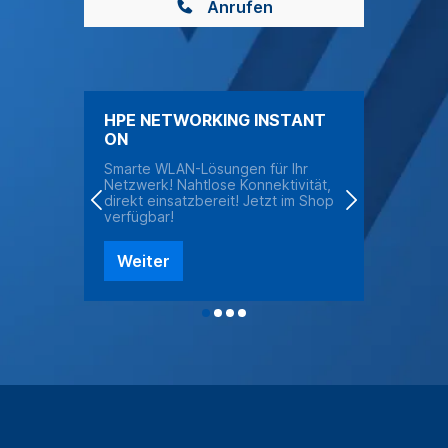
Anrufen
HPE NETWORKING INSTANT
H
ON
S
Smarte WLAN-Lösungen für Ihr
L
r
Netzwerk! Nahtlose Konnektivität,
S
t.
direkt einsatzbereit! Jetzt im Shop
U
e
verfügbar!
Weiter