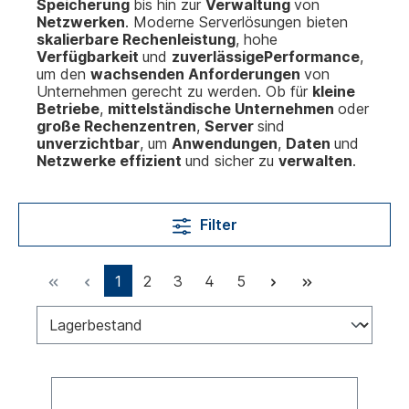
Speicherung
bis hin zur
Verwaltung
von
Netzwerken
. Moderne Serverlösungen bieten
skalierbare Rechenleistung
, hohe
Verfügbarkeit
und
zuverlässige
Performance
,
um den
wachsenden Anforderungen
von
Unternehmen gerecht zu werden. Ob für
kleine
Betriebe
,
mittelständische Unternehmen
oder
große Rechenzentren
,
Server
sind
unverzichtbar
, um
Anwendungen
,
Daten
und
Netzwerke effizient
und sicher zu
verwalten
.
Filter
1
2
3
4
5