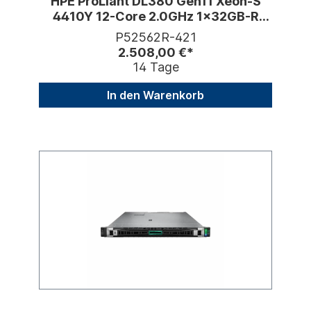
HPE ProLiant DL380 Gen11 Xeon-S
4410Y 12-Core 2.0GHz 1x32GB-R
12xLFF Hot Plug
P52562R-421
2.508,00 €*
14 Tage
In den Warenkorb