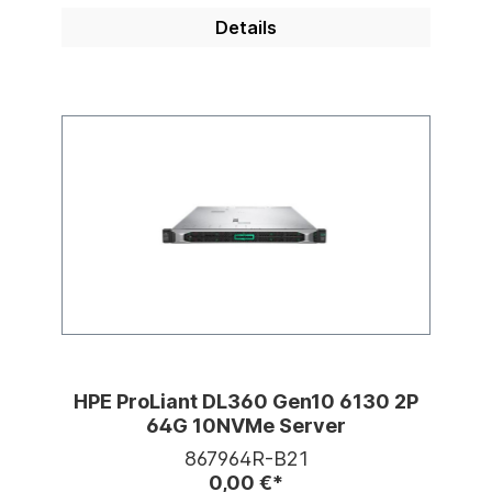
Details
HPE ProLiant DL360 Gen10 6130 2P
64G 10NVMe Server
867964R-B21
0,00 €*