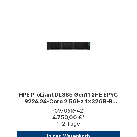
HPE ProLiant DL385 Gen11 2HE EPYC
9224 24-Core 2.5GHz 1x32GB-R
8xSFF Hot Plug
P59706R-421
4.750,00 €*
1-2 Tage
In den Warenkorb