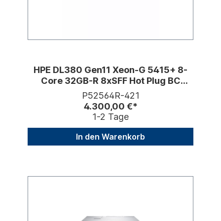
HPE DL380 Gen11 Xeon-G 5415+ 8-
Core 32GB-R 8xSFF Hot Plug BC
MR408i-o
P52564R-421
4.300,00 €*
1-2 Tage
In den Warenkorb