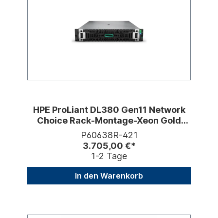
HPE ProLiant DL380 Gen11 Network
Choice Rack-Montage-Xeon Gold
5418Y 2 GHz-32GB
P60638R-421
3.705,00 €*
1-2 Tage
In den Warenkorb