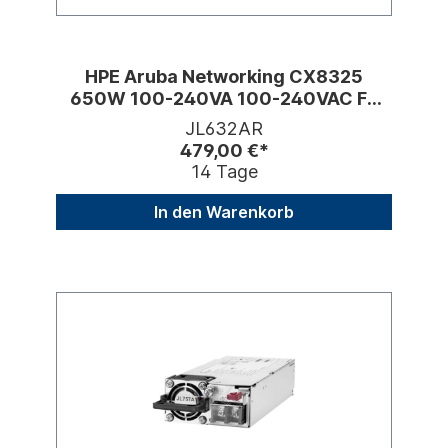
HPE Aruba Networking CX8325
650W 100-240VA 100-240VAC FB
Reman PSU
JL632AR
479,00 €*
14 Tage
In den Warenkorb