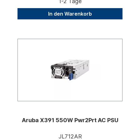
1-2 Tage
In den Warenkorb
Aruba X391 550W Pwr2Prt AC PSU
JL712AR