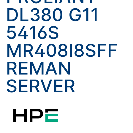
DL380 G11
5416S
MR408I8SFF
REMAN
SERVER