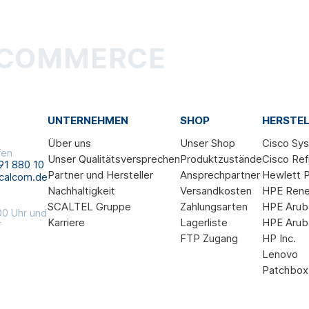
-COMMERCE
UNTERNEHMEN
SHOP
HERSTEL
Über uns
Unser Shop
Cisco Sy
fen
Unser Qualitätsversprechen
Produktzustände
Cisco Ref
91 880 10
Partner und Hersteller
Ansprechpartner
Hewlett P
calcom.de
Nachhaltigkeit
Versandkosten
HPE Ren
SCALTEL Gruppe
Zahlungsarten
HPE Arub
00 Uhr und
Karriere
Lagerliste
HPE Arub
r
FTP Zugang
HP Inc.
Lenovo
Patchbox