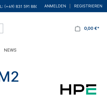
ANMELDEN
REGISTRIEREN
L: (+49) 831 591 880 10
0,00 €*
NEWS
 M2