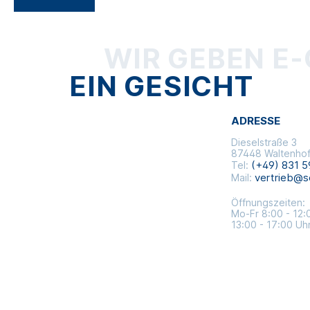
WIR GEBEN E
EIN GESICHT
ADRESSE
Dieselstraße 3
87448 Waltenho
(+49) 831 5
Tel:
vertrieb@s
Mail:
Öffnungszeiten:
Mo-Fr 8:00 - 12:
13:00 - 17:00 Uh