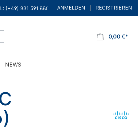
ANMELDEN
REGISTRIEREN
L: (+49) 831 591 880 10
0,00 €*
NEWS
WC
)