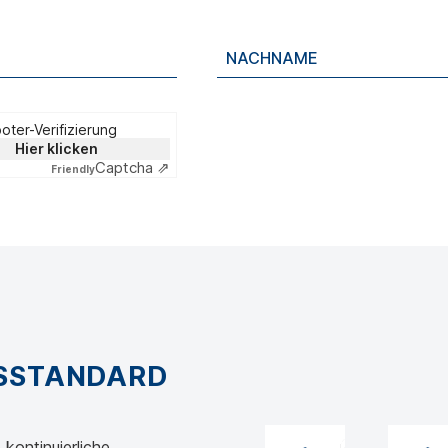
oter-Verifizierung
Hier klicken
Captcha ⇗
Friendly
GSSTANDARD
kontinuierliche