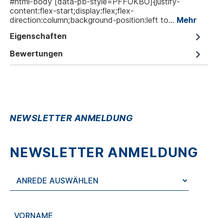
#html-body [data-pb-style=PFFOKBO]{justify-
content:flex-start;display:flex;flex-
direction:column;background-position:left to…
Mehr
Eigenschaften
Bewertungen
NEWSLETTER ANMELDUNG
NEWSLETTER ANMELDUNG