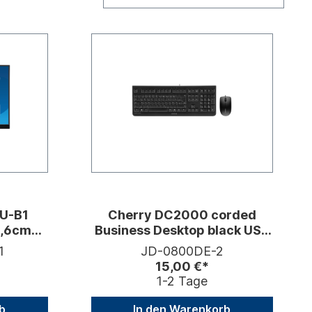
U-B1
Cherry DC2000 corded
8,6cm
Business Desktop black USB
D 16:9
(DE)
1
JD-0800DE-2
15,00 €*
1-2 Tage
b
In den Warenkorb