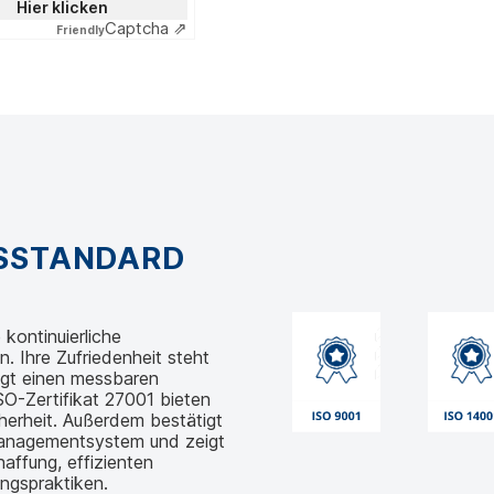
Hier klicken
Captcha ⇗
Friendly
GSSTANDARD
kontinuierliche
 Ihre Zufriedenheit steht
egt einen messbaren
O-Zertifikat 27001 bieten
herheit. Außerdem bestätigt
managementsystem und zeigt
affung, effizienten
ngspraktiken.