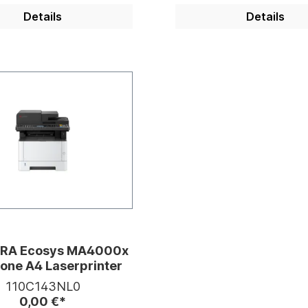
Details
Details
RA Ecosys MA4000x
n-one A4 Laserprinter
110C143NL0
0,00 €*