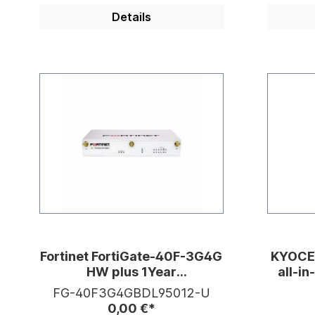
Details
Fortinet FortiGate-40F-3G4G
KYOCE
HW plus 1Year
all-i
FortiCarePrem & FortiGuard
FG-40F3G4GBDL95012-U
Unified
0,00 €*