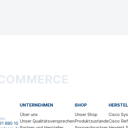
-COMMERCE
UNTERNEHMEN
SHOP
HERSTEL
Über uns
Unser Shop
Cisco Sy
fen
Unser Qualitätsversprechen
Produktzustände
Cisco Ref
91 880 10
Partner und Hersteller
Ansprechpartner
Hewlett P