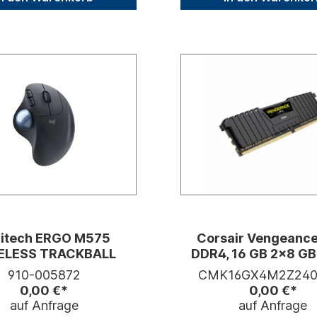
itech ERGO M575
Corsair Vengeance
ELESS TRACKBALL
DDR4, 16 GB 2x8 G
288-PIN - ungepuf
910-005872
CMK16GX4M2Z240
0,00 €*
0,00 €*
auf Anfrage
auf Anfrage