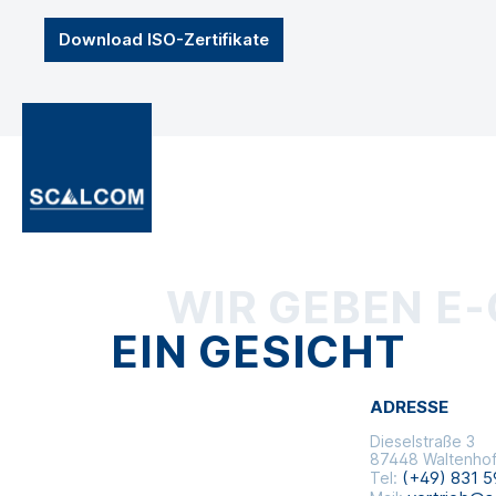
Download ISO-Zertifikate
WIR GEBEN E
EIN GESICHT
ADRESSE
Dieselstraße 3
87448 Waltenho
(+49) 831 5
Tel: