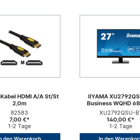
 Kabel HDMI A/A St/St
IIYAMA XU2792QS
2,0m
Business WQHD 6
27Zoll IPS LED WQH
82583
XU2792QSU-B
70Hz 1000:1
7,00 €*
140,00 €*
1-2 Tage
1-2 Tage
In den Warenkorb
In den Warenkor