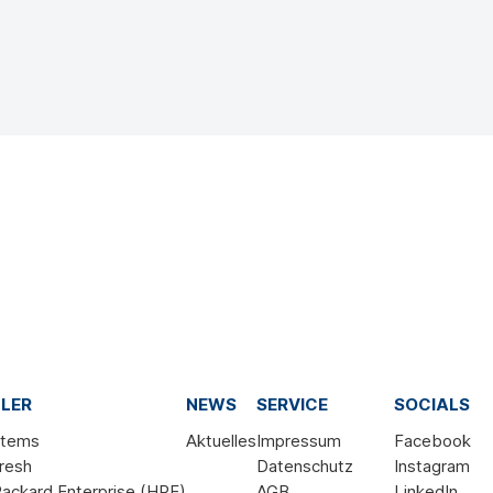
LER
NEWS
SERVICE
SOCIALS
stems
Aktuelles
Impressum
Facebook
resh
Datenschutz
Instagram
ackard Enterprise (HPE)
AGB
LinkedIn