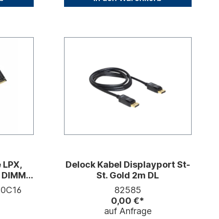
 LPX,
Delock Kabel Displayport St-
B DIMM
St. Gold 2m DL
fert
0C16
82585
0,00 €*
auf Anfrage